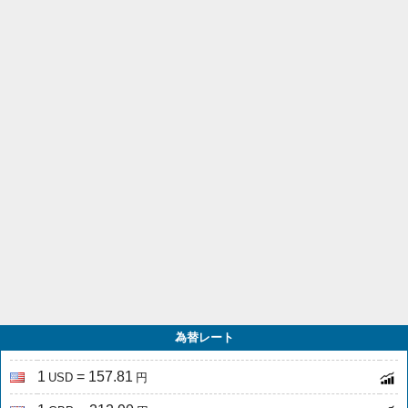
為替レート
1
= 157.81
USD
円