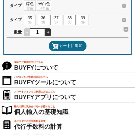
棕色
米白色
タイプ
×
棕色
米白色
35
36
37
38
39
タイプ
×
35
36
37
38
39
+
-
+
数量
カートに追加
初めてご利用の方はこちら
BUYFYについて
パソコンをご利用の方はこちら
BUYFYツールについて
スマートフォンをご利用の方はこちら
BUYFYアプリについて
輸入の際に気を付けるべき様々なこと
個人輸入の基礎知識
各エリアの代行手数料を計算
代行手数料の計算