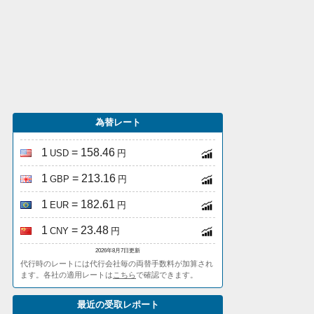
為替レート
1
= 158.46
USD
円
1
= 213.16
GBP
円
1
= 182.61
EUR
円
1
= 23.48
CNY
円
2026年8月7日更新
代行時のレートには代行会社毎の両替手数料が加算され
ます。各社の適用レートは
こちら
で確認できます。
最近の受取レポート