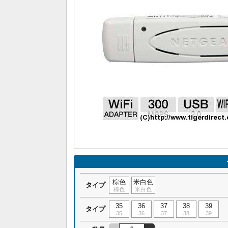
棕色
米白色
タイプ
棕色
米白色
35
36
37
38
39
タイプ
35
36
37
38
39