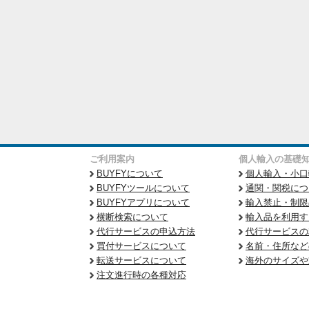
ご利用案内
個人輸入の基礎
BUYFYについて
個人輸入・小口
BUYFYツールについて
通関・関税につ
BUYFYアプリについて
輸入禁止・制限
横断検索について
輸入品を利用す
代行サービスの申込方法
代行サービスの
買付サービスについて
名前・住所など
転送サービスについて
海外のサイズや
注文進行時の各種対応