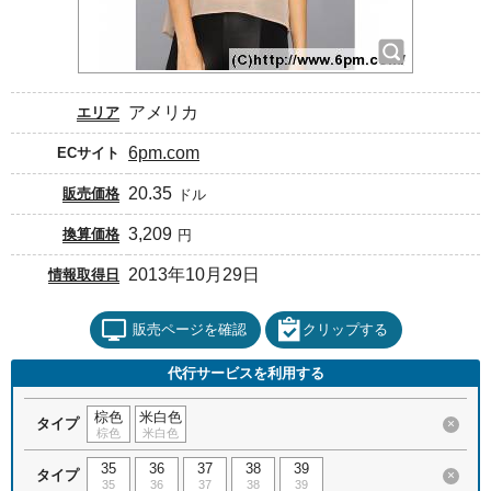
アメリカ
エリア
6pm.com
ECサイト
20.35
販売価格
ドル
3,209
換算価格
円
2013年10月29日
情報取得日
販売ページを確認
クリップする
代行サービスを利用する
棕色
米白色
タイプ
×
棕色
米白色
35
36
37
38
39
タイプ
×
35
36
37
38
39