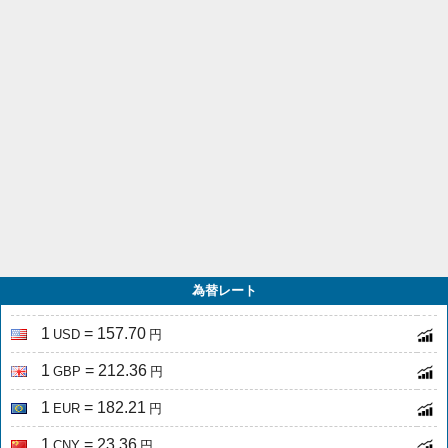
為替レート
1
= 157.70
USD
円
1
= 212.36
GBP
円
1
= 182.21
EUR
円
1
= 23.36
CNY
円