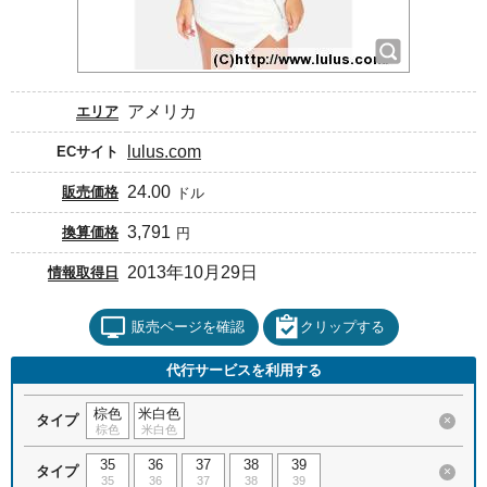
アメリカ
エリア
lulus.com
ECサイト
24.00
販売価格
ドル
3,791
換算価格
円
2013年10月29日
情報取得日
販売ページを確認
クリップする
代行サービスを利用する
棕色
米白色
タイプ
×
棕色
米白色
35
36
37
38
39
タイプ
×
35
36
37
38
39