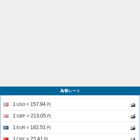
為替レート
1
= 157.94
USD
円
1
= 213.05
GBP
円
1
= 182.51
EUR
円
1
= 23.41
CNY
円