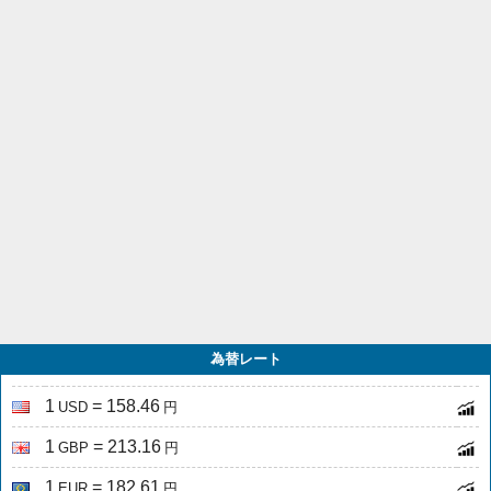
為替レート
1
= 158.46
USD
円
1
= 213.16
GBP
円
1
= 182.61
EUR
円