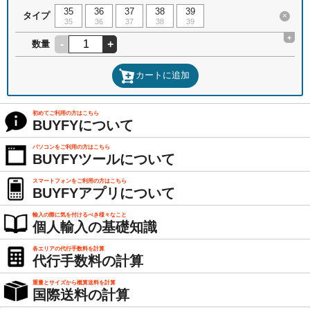
35
36
37
38
39
タイプ
×
35
36
37
38
39
+
-
+
数量
カートに追加
初めてご利用の方はこちら
BUYFYについて
パソコンをご利用の方はこちら
BUYFYツールについて
スマートフォンをご利用の方はこちら
BUYFYアプリについて
輸入の際に気を付けるべき様々なこと
個人輸入の基礎知識
各エリアの代行手数料を計算
代行手数料の計算
重量とサイズから概算送料を計算
国際送料の計算