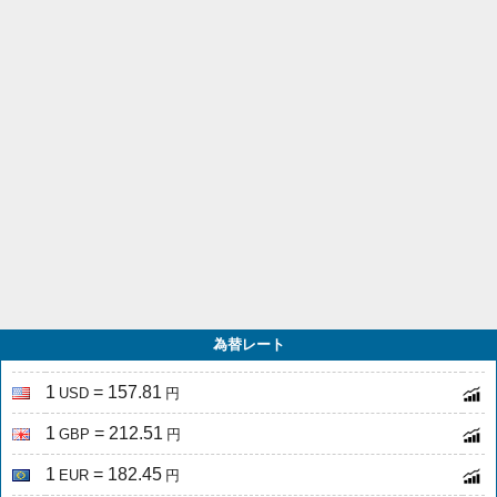
為替レート
1
= 157.81
USD
円
1
= 212.51
GBP
円
1
= 182.45
EUR
円