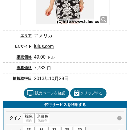
アメリカ
エリア
lulus.com
ECサイト
49.00
販売価格
ドル
7,733
換算価格
円
2013年10月29日
情報取得日
販売ページを確認
クリップする
代行サービスを利用する
棕色
米白色
タイプ
×
棕色
米白色
35
36
37
38
39