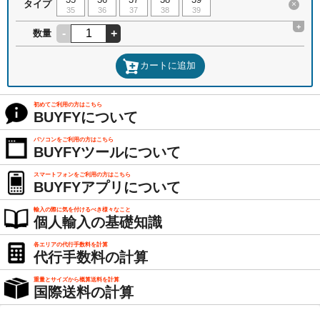
タイプ
×
35
36
37
38
39
+
-
+
数量
カートに追加
初めてご利用の方はこちら
BUYFYについて
パソコンをご利用の方はこちら
BUYFYツールについて
スマートフォンをご利用の方はこちら
BUYFYアプリについて
輸入の際に気を付けるべき様々なこと
個人輸入の基礎知識
各エリアの代行手数料を計算
代行手数料の計算
重量とサイズから概算送料を計算
国際送料の計算