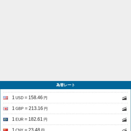
為替レート
1
= 158.46
USD
円
1
= 213.16
GBP
円
1
= 182.61
EUR
円
1
= 23.48
CNY
円