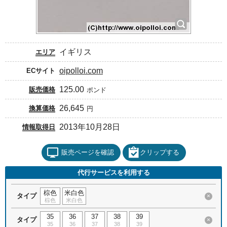
イギリス
エリア
oipolloi.com
ECサイト
125.00
販売価格
ポンド
26,645
換算価格
円
2013年10月28日
情報取得日
販売ページを確認
クリップする
代行サービスを利用する
棕色
米白色
タイプ
×
棕色
米白色
35
36
37
38
39
タイプ
×
35
36
37
38
39