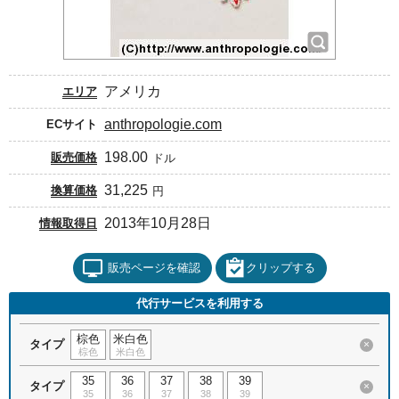
アメリカ
エリア
anthropologie.com
ECサイト
198.00
販売価格
ドル
31,225
換算価格
円
2013年10月28日
情報取得日
販売ページを確認
クリップする
代行サービスを利用する
棕色
米白色
タイプ
×
棕色
米白色
35
36
37
38
39
タイプ
×
35
36
37
38
39