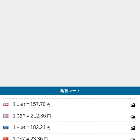
為替レート
1
= 157.70
USD
円
1
= 212.36
GBP
円
1
= 182.21
EUR
円
1
= 23.36
CNY
円