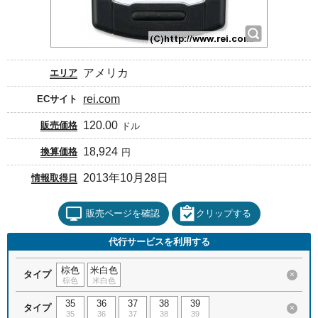
アメリカ
エリア
rei.com
ECサイト
120.00
販売価格
ドル
18,924
換算価格
円
2013年10月28日
情報取得日
販売ページを確認
クリップする
代行サービスを利用する
棕色
米白色
タイプ
×
棕色
米白色
35
36
37
38
39
タイプ
×
35
36
37
38
39