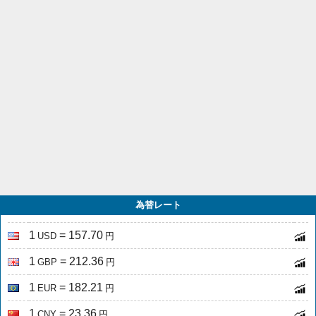
為替レート
1
= 157.70
USD
円
1
= 212.36
GBP
円
1
= 182.21
EUR
円
1
= 23.36
CNY
円