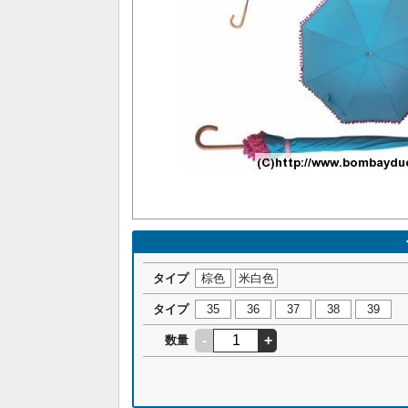
タイプ
棕色
米白色
タイプ
35
36
37
38
39
-
+
数量