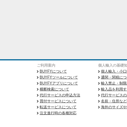
ご利用案内
個人輸入の基礎
BUYFYについて
個人輸入・小口
BUYFYツールについて
通関・関税につ
BUYFYアプリについて
輸入禁止・制限
横断検索について
輸入品を利用す
代行サービスの申込方法
代行サービスの
買付サービスについて
名前・住所など
転送サービスについて
海外のサイズや
注文進行時の各種対応