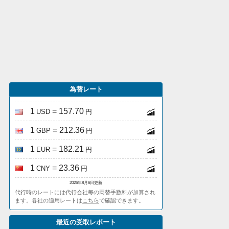
為替レート
1
= 157.70
USD
円
1
= 212.36
GBP
円
1
= 182.21
EUR
円
1
= 23.36
CNY
円
2026年8月6日更新
代行時のレートには代行会社毎の両替手数料が加算され
ます。各社の適用レートは
こちら
で確認できます。
最近の受取レポート