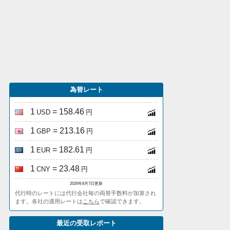
為替レート
1
= 158.46
USD
円
1
= 213.16
GBP
円
1
= 182.61
EUR
円
1
= 23.48
CNY
円
2026年8月7日更新
代行時のレートには代行会社毎の両替手数料が加算され
ます。各社の適用レートは
こちら
で確認できます。
最近の受取レポート