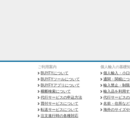
ご利用案内
個人輸入の基礎
BUYFYについて
個人輸入・小口
BUYFYツールについて
通関・関税につ
BUYFYアプリについて
輸入禁止・制限
横断検索について
輸入品を利用す
代行サービスの申込方法
代行サービスの
買付サービスについて
名前・住所など
転送サービスについて
海外のサイズや
注文進行時の各種対応