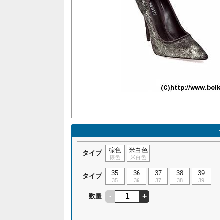
棕色
米白色
タイプ
棕色
米白色
35
36
37
38
39
タイプ
35
36
37
38
39
-
+
数量