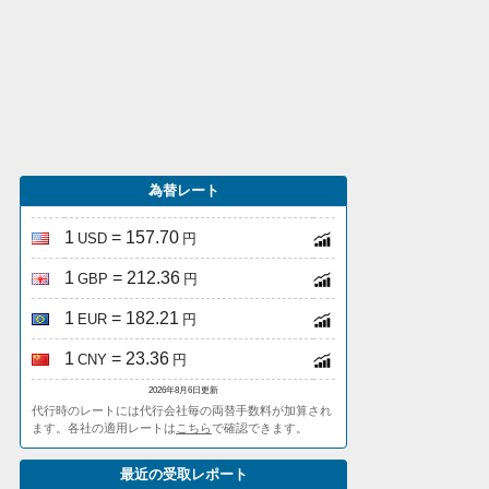
為替レート
1
= 157.70
USD
円
1
= 212.36
GBP
円
1
= 182.21
EUR
円
1
= 23.36
CNY
円
2026年8月6日更新
代行時のレートには代行会社毎の両替手数料が加算され
ます。各社の適用レートは
こちら
で確認できます。
最近の受取レポート