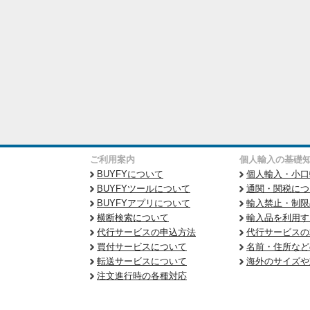
ご利用案内
個人輸入の基礎
BUYFYについて
個人輸入・小口
BUYFYツールについて
通関・関税につ
BUYFYアプリについて
輸入禁止・制限
横断検索について
輸入品を利用す
代行サービスの申込方法
代行サービスの
買付サービスについて
名前・住所など
転送サービスについて
海外のサイズや
注文進行時の各種対応