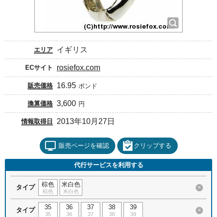
イギリス
エリア
rosiefox.com
ECサイト
16.95
販売価格
ポンド
3,600
換算価格
円
2013年10月27日
情報取得日
販売ページを確認
クリップする
代行サービスを利用する
棕色
米白色
タイプ
×
棕色
米白色
35
36
37
38
39
タイプ
×
35
36
37
38
39