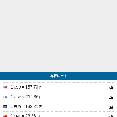
為替レート
1
= 157.70
USD
円
1
= 212.36
GBP
円
1
= 182.21
EUR
円
1
= 23.36
CNY
円