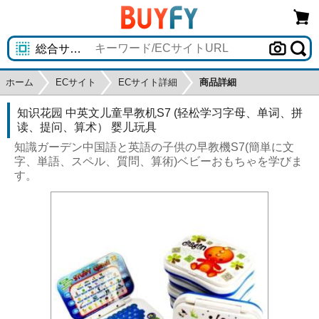
ホーム
ECサイト
ECサイト詳細
商品詳細
知识花园 中英文儿童早教机S7 (轻松学习字母、单词、拼
读、提问、算术） 婴儿玩具
知識ガーデン中国語と英語の子供の早教機S7(簡単に文
字、単語、スペル、質問、算術)ベビーおもちゃを学びま
す。