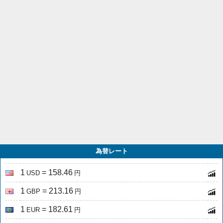
為替レート
1
= 158.46
USD
円
1
= 213.16
GBP
円
1
= 182.61
EUR
円