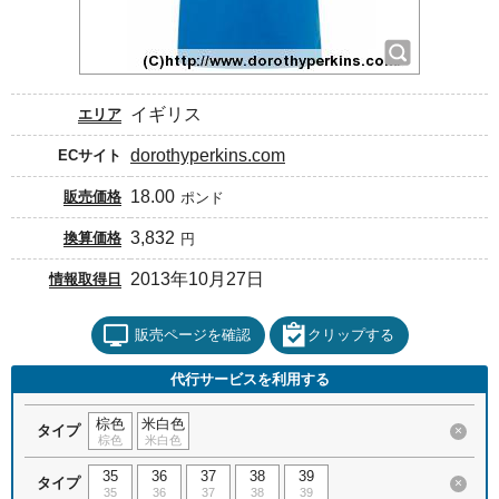
イギリス
エリア
dorothyperkins.com
ECサイト
18.00
販売価格
ポンド
3,832
換算価格
円
2013年10月27日
情報取得日
販売ページを確認
クリップする
代行サービスを利用する
棕色
米白色
タイプ
×
棕色
米白色
35
36
37
38
39
タイプ
×
35
36
37
38
39