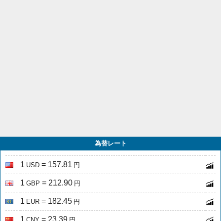
為替レート
1
= 157.81
USD
円
1
= 212.90
GBP
円
1
= 182.45
EUR
円
1
= 23.39
CNY
円