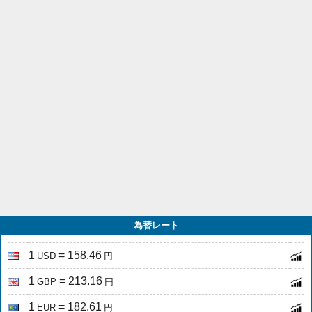
為替レート
1
= 158.46
USD
円
1
= 213.16
GBP
円
1
= 182.61
EUR
円