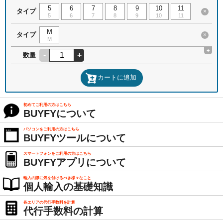
5
6
7
8
9
10
11
タイプ
×
5
6
7
8
9
10
11
M
タイプ
×
M
+
-
+
数量
カートに追加
初めてご利用の方はこちら
BUYFYについて
パソコンをご利用の方はこちら
BUYFYツールについて
スマートフォンをご利用の方はこちら
BUYFYアプリについて
輸入の際に気を付けるべき様々なこと
個人輸入の基礎知識
各エリアの代行手数料を計算
代行手数料の計算