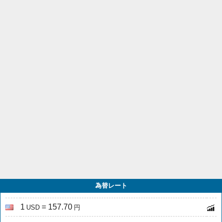
為替レート
1
= 157.70
USD
円