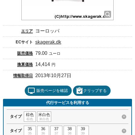
ヨーロッパ
エリア
skagerak.dk
ECサイト
79.00
販売価格
ユーロ
14,414
換算価格
円
2013年10月27日
情報取得日
販売ページを確認
クリップする
代行サービスを利用する
棕色
米白色
タイプ
×
棕色
米白色
35
36
37
38
39
タイプ
×
35
36
37
38
39