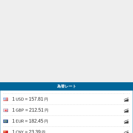
為替レート
1
= 157.81
USD
円
1
= 212.51
GBP
円
1
= 182.45
EUR
円
1
= 23.39
CNY
円