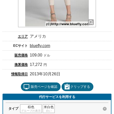
アメリカ
エリア
bluefly.com
ECサイト
109.00
販売価格
ドル
17,272
換算価格
円
2013年10月26日
情報取得日
販売ページを確認
クリップする
代行サービスを利用する
棕色
米白色
タイプ
×
グループの表示
白い