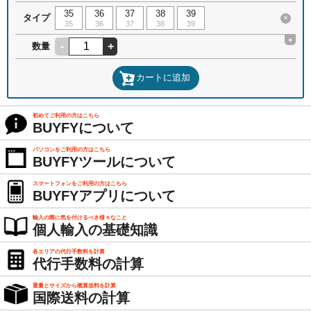
35
36
37
38
39
タイプ
×
35
36
37
38
39
+
-
+
数量
カートに追加
初めてご利用の方はこちら
BUYFYについて
パソコンをご利用の方はこちら
BUYFYツールについて
スマートフォンをご利用の方はこちら
BUYFYアプリについて
輸入の際に気を付けるべき様々なこと
個人輸入の基礎知識
各エリアの代行手数料を計算
代行手数料の計算
重量とサイズから概算送料を計算
国際送料の計算