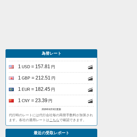
為替レート
1
= 157.81
USD
円
1
= 212.51
GBP
円
1
= 182.45
EUR
円
1
= 23.39
CNY
円
2026年8月9日更新
代行時のレートには代行会社毎の両替手数料が加算され
ます。各社の適用レートは
こちら
で確認できます。
最近の受取レポート