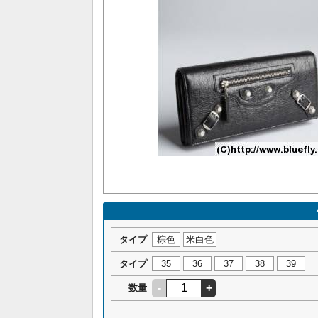
タイプ
棕色
米白色
タイプ
35
36
37
38
39
-
+
数量