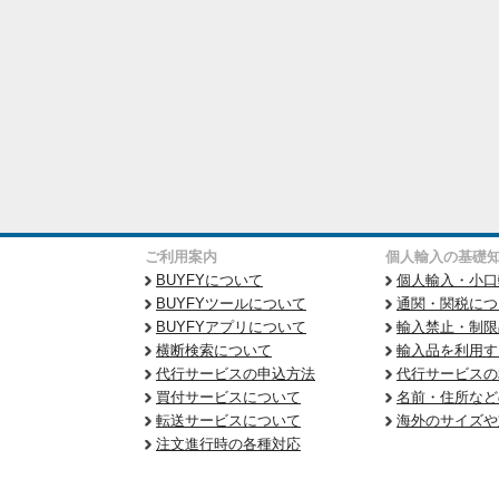
ご利用案内
個人輸入の基礎
BUYFYについて
個人輸入・小口
BUYFYツールについて
通関・関税につ
BUYFYアプリについて
輸入禁止・制限
横断検索について
輸入品を利用す
代行サービスの申込方法
代行サービスの
買付サービスについて
名前・住所など
転送サービスについて
海外のサイズや
注文進行時の各種対応