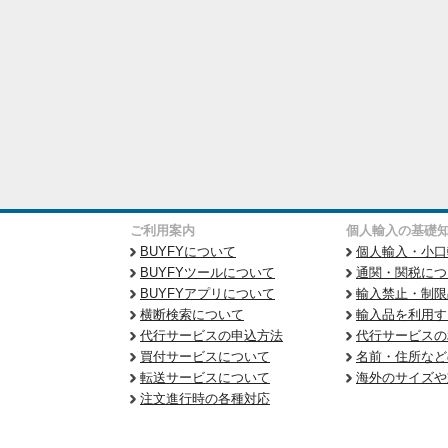
ご利用案内
個人輸入の基礎
BUYFYについて
個人輸入・小口
BUYFYツールについて
通関・関税につ
BUYFYアプリについて
輸入禁止・制限
横断検索について
輸入品を利用す
代行サービスの申込方法
代行サービスの
買付サービスについて
名前・住所など
転送サービスについて
海外のサイズや
注文進行時の各種対応