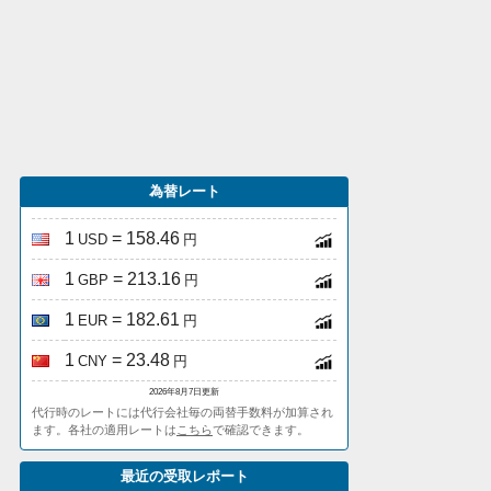
為替レート
1
= 158.46
USD
円
1
= 213.16
GBP
円
1
= 182.61
EUR
円
1
= 23.48
CNY
円
2026年8月7日更新
代行時のレートには代行会社毎の両替手数料が加算され
ます。各社の適用レートは
こちら
で確認できます。
最近の受取レポート