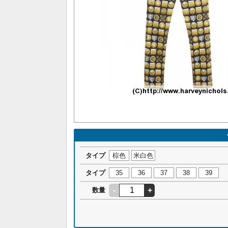
タイプ
棕色
米白色
タイプ
35
36
37
38
39
-
+
数量