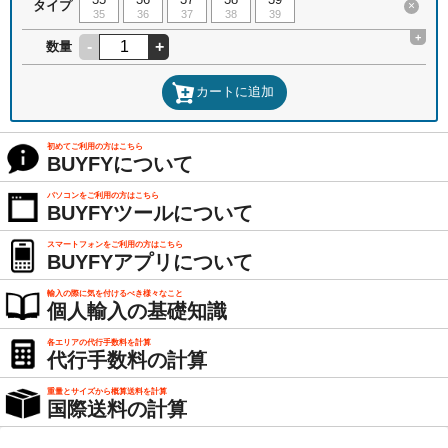
タイプ
×
35
36
37
38
39
+
-
+
数量
カートに追加
初めてご利用の方はこちら
BUYFYについて
パソコンをご利用の方はこちら
BUYFYツールについて
スマートフォンをご利用の方はこちら
BUYFYアプリについて
輸入の際に気を付けるべき様々なこと
個人輸入の基礎知識
各エリアの代行手数料を計算
代行手数料の計算
重量とサイズから概算送料を計算
国際送料の計算