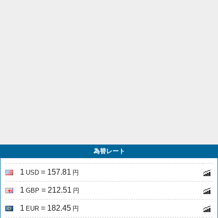
為替レート
1
= 157.81
USD
円
1
= 212.51
GBP
円
1
= 182.45
EUR
円