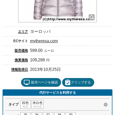
ヨーロッパ
エリア
mytheresa.com
ECサイト
599.00
販売価格
ユーロ
109,288
換算価格
円
2013年10月25日
情報取得日
販売ページを確認
クリップする
代行サービスを利用する
棕色
米白色
タイプ
×
棕色
米白色
35
36
37
38
39