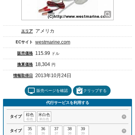
アメリカ
エリア
westmarine.com
ECサイト
115.99
販売価格
ドル
18,304
換算価格
円
2013年10月24日
情報取得日
販売ページを確認
クリップする
代行サービスを利用する
棕色
米白色
タイプ
×
棕色
米白色
35
36
37
38
39
タイプ
×
35
36
37
38
39