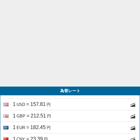
為替レート
1
= 157.81
USD
円
1
= 212.51
GBP
円
1
= 182.45
EUR
円
1
= 23.39
CNY
円