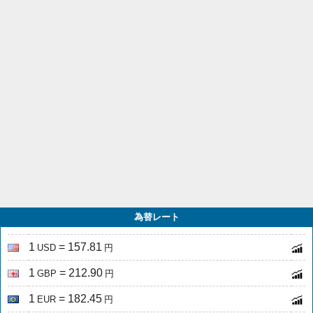
為替レート
1
= 157.81
USD
円
1
= 212.90
GBP
円
1
= 182.45
EUR
円