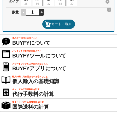
タイプ
×
35
36
37
38
39
+
-
+
数量
カートに追加
初めてご利用の方はこちら
BUYFYについて
パソコンをご利用の方はこちら
BUYFYツールについて
スマートフォンをご利用の方はこちら
BUYFYアプリについて
輸入の際に気を付けるべき様々なこと
個人輸入の基礎知識
各エリアの代行手数料を計算
代行手数料の計算
重量とサイズから概算送料を計算
国際送料の計算