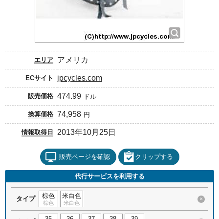
アメリカ
エリア
jpcycles.com
ECサイト
474.99
販売価格
ドル
74,958
換算価格
円
2013年10月25日
情報取得日
販売ページを確認
クリップする
代行サービスを利用する
棕色
米白色
タイプ
×
棕色
米白色
35
36
37
38
39