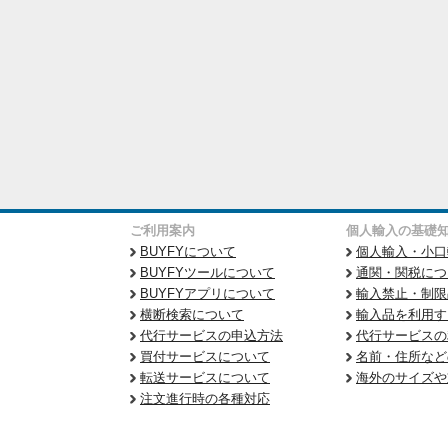
ご利用案内
個人輸入の基礎
BUYFYについて
個人輸入・小口
BUYFYツールについて
通関・関税につ
BUYFYアプリについて
輸入禁止・制限
横断検索について
輸入品を利用す
代行サービスの申込方法
代行サービスの
買付サービスについて
名前・住所など
転送サービスについて
海外のサイズや
注文進行時の各種対応