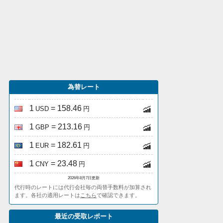
為替レート
1
= 158.46
USD
円
1
= 213.16
GBP
円
1
= 182.61
EUR
円
1
= 23.48
CNY
円
2026年8月7日更新
代行時のレートには代行会社毎の両替手数料が加算され
ます。各社の適用レートは
こちら
で確認できます。
最近の受取レポート