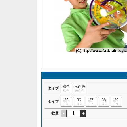
棕色
米白色
タイプ
棕色
米白色
35
36
37
38
39
タイプ
35
36
37
38
39
-
+
数量