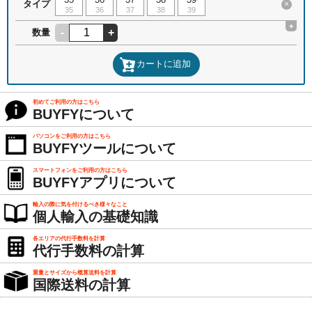
タイプ
×
35
36
37
38
39
+
-
+
数量
カートに追加
初めてご利用の方はこちら
BUYFYについて
パソコンをご利用の方はこちら
BUYFYツールについて
スマートフォンをご利用の方はこちら
BUYFYアプリについて
輸入の際に気を付けるべき様々なこと
個人輸入の基礎知識
各エリアの代行手数料を計算
代行手数料の計算
重量とサイズから概算送料を計算
国際送料の計算