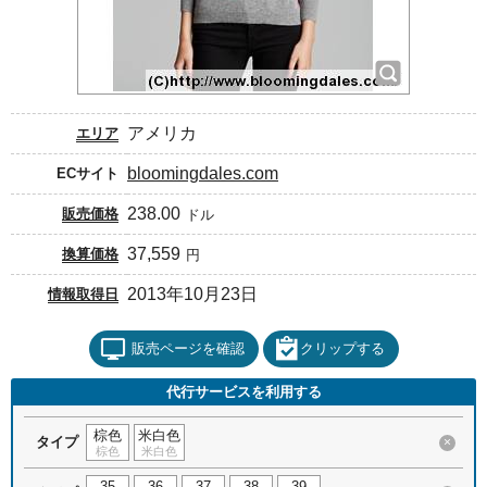
アメリカ
エリア
bloomingdales.com
ECサイト
238.00
販売価格
ドル
37,559
換算価格
円
2013年10月23日
情報取得日
販売ページを確認
クリップする
代行サービスを利用する
棕色
米白色
タイプ
×
棕色
米白色
35
36
37
38
39