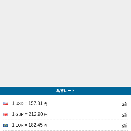
為替レート
1
= 157.81
USD
円
1
= 212.90
GBP
円
1
= 182.45
EUR
円