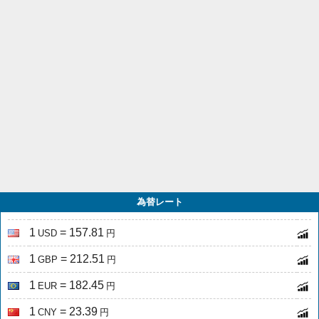
為替レート
1
= 157.81
USD
円
1
= 212.51
GBP
円
1
= 182.45
EUR
円
1
= 23.39
CNY
円