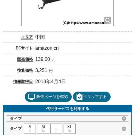
中国
エリア
amazon.cn
ECサイト
139.00
販売価格
元
3,251
換算価格
円
2013年4月4日
情報取得日
販売ページを確認
クリップする
代行サービスを利用する
タイプ
×
S
M
L
XL
タイプ
×
S
M
L
XL