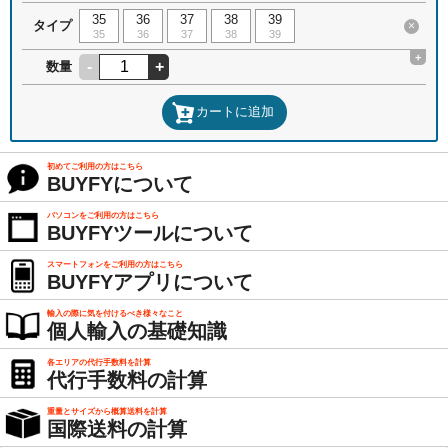
35
36
37
38
39
タイプ
×
35
36
37
38
39
+
-
+
数量
カートに追加
初めてご利用の方はこちら
BUYFYについて
パソコンをご利用の方はこちら
BUYFYツールについて
スマートフォンをご利用の方はこちら
BUYFYアプリについて
輸入の際に気を付けるべき様々なこと
個人輸入の基礎知識
各エリアの代行手数料を計算
代行手数料の計算
重量とサイズから概算送料を計算
国際送料の計算