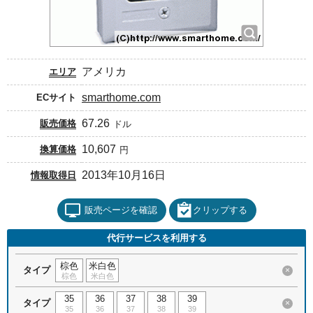
アメリカ
エリア
smarthome.com
ECサイト
67.26
販売価格
ドル
10,607
換算価格
円
2013年10月16日
情報取得日
販売ページを確認
クリップする
代行サービスを利用する
棕色
米白色
タイプ
×
棕色
米白色
35
36
37
38
39
タイプ
×
35
36
37
38
39