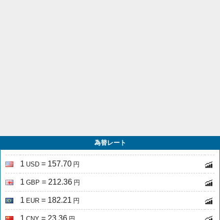
為替レート
1
= 157.70
USD
円
1
= 212.36
GBP
円
1
= 182.21
EUR
円
1
= 23.36
CNY
円