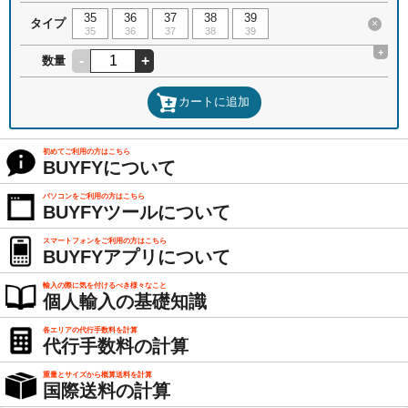
35
36
37
38
39
タイプ
×
35
36
37
38
39
+
-
+
数量
カートに追加
初めてご利用の方はこちら
BUYFYについて
パソコンをご利用の方はこちら
BUYFYツールについて
スマートフォンをご利用の方はこちら
BUYFYアプリについて
輸入の際に気を付けるべき様々なこと
個人輸入の基礎知識
各エリアの代行手数料を計算
代行手数料の計算
重量とサイズから概算送料を計算
国際送料の計算