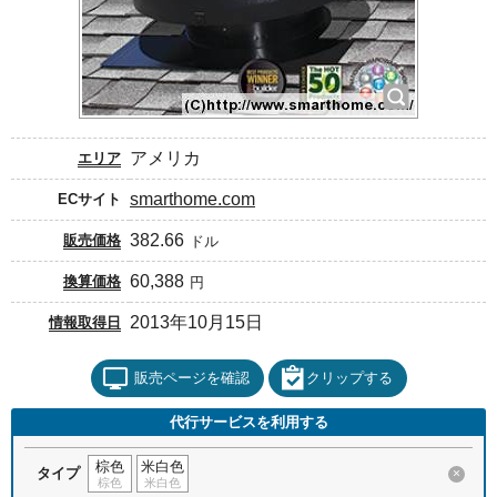
アメリカ
エリア
smarthome.com
ECサイト
382.66
販売価格
ドル
60,388
換算価格
円
2013年10月15日
情報取得日
販売ページを確認
クリップする
代行サービスを利用する
棕色
米白色
タイプ
×
棕色
米白色