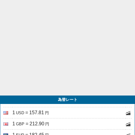
為替レート
1
= 157.81
USD
円
1
= 212.90
GBP
円
1
= 182.45