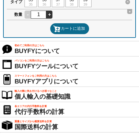
タイプ
×
35
36
37
38
39
+
-
+
数量
カートに追加
初めてご利用の方はこちら
BUYFYについて
パソコンをご利用の方はこちら
BUYFYツールについて
スマートフォンをご利用の方はこちら
BUYFYアプリについて
輸入の際に気を付けるべき様々なこと
個人輸入の基礎知識
各エリアの代行手数料を計算
代行手数料の計算
重量とサイズから概算送料を計算
国際送料の計算