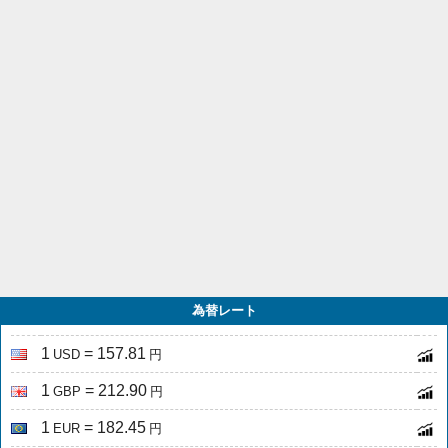
為替レート
1
= 157.81
USD
円
1
= 212.90
GBP
円
1
= 182.45
EUR
円