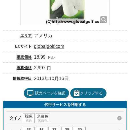
アメリカ
エリア
globalgolf.com
ECサイト
18.99
販売価格
ドル
2,997
換算価格
円
2013年10月16日
情報取得日
販売ページを確認
クリップする
代行サービスを利用する
棕色
米白色
タイプ
×
棕色
米白色
35
36
37
38
39