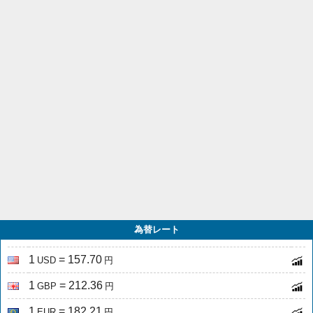
為替レート
1
= 157.70
USD
円
1
= 212.36
GBP
円
1
= 182.21
EUR
円