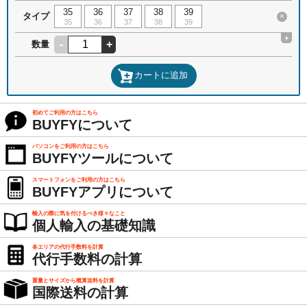
35
36
37
38
39
タイプ
×
35
36
37
38
39
+
-
+
数量
カートに追加
初めてご利用の方はこちら
BUYFYについて
パソコンをご利用の方はこちら
BUYFYツールについて
スマートフォンをご利用の方はこちら
BUYFYアプリについて
輸入の際に気を付けるべき様々なこと
個人輸入の基礎知識
各エリアの代行手数料を計算
代行手数料の計算
重量とサイズから概算送料を計算
国際送料の計算