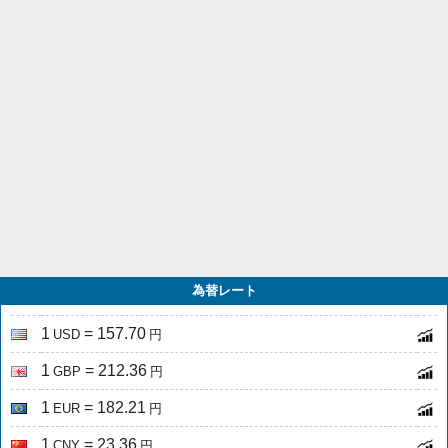
為替レート
1
= 157.70
USD
円
1
= 212.36
GBP
円
1
= 182.21
EUR
円
1
= 23.36
CNY
円