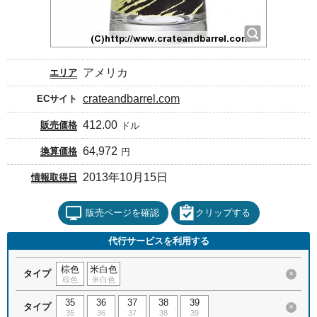
アメリカ
エリア
crateandbarrel.com
ECサイト
412.00
販売価格
ドル
64,972
換算価格
円
2013年10月15日
情報取得日
販売ページを確認
クリップする
代行サービスを利用する
棕色
米白色
タイプ
×
棕色
米白色
35
36
37
38
39
タイプ
×
35
36
37
38
39