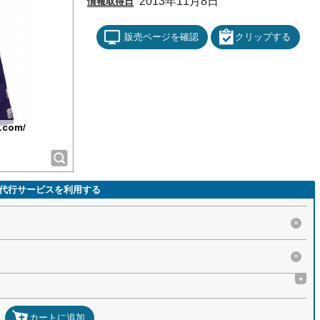
2013年11月8日
情報取得日
販売ページを確認
クリップする
代行サービスを利用する
×
×
+
カートに追加