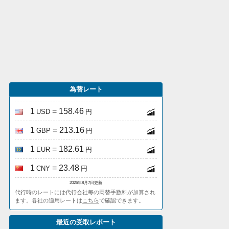
為替レート
1
= 158.46
USD
円
1
= 213.16
GBP
円
1
= 182.61
EUR
円
1
= 23.48
CNY
円
2026年8月7日更新
代行時のレートには代行会社毎の両替手数料が加算され
ます。各社の適用レートは
こちら
で確認できます。
最近の受取レポート