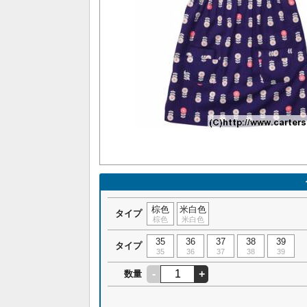
棕色
米白色
タイプ
棕色
米白色
35
36
37
38
39
タイプ
35
36
37
38
39
-
+
数量