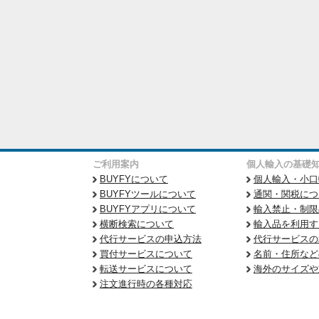
ご利用案内
個人輸入の基礎
BUYFYについて
個人輸入・小口
BUYFYツールについて
通関・関税につ
BUYFYアプリについて
輸入禁止・制限
横断検索について
輸入品を利用す
代行サービスの申込方法
代行サービスの
買付サービスについて
名前・住所など
転送サービスについて
海外のサイズや
注文進行時の各種対応