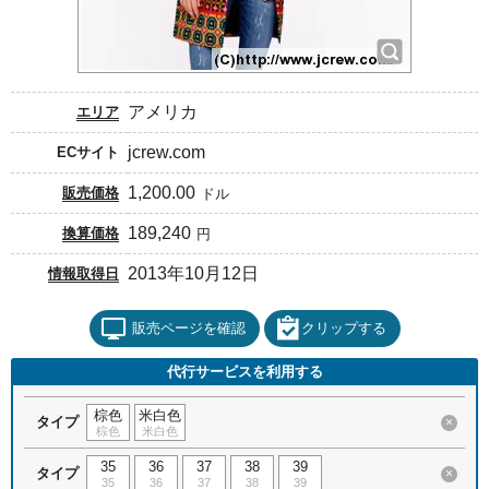
アメリカ
エリア
jcrew.com
ECサイト
1,200.00
販売価格
ドル
189,240
換算価格
円
2013年10月12日
情報取得日
販売ページを確認
クリップする
代行サービスを利用する
棕色
米白色
タイプ
×
棕色
米白色
35
36
37
38
39
タイプ
×
35
36
37
38
39