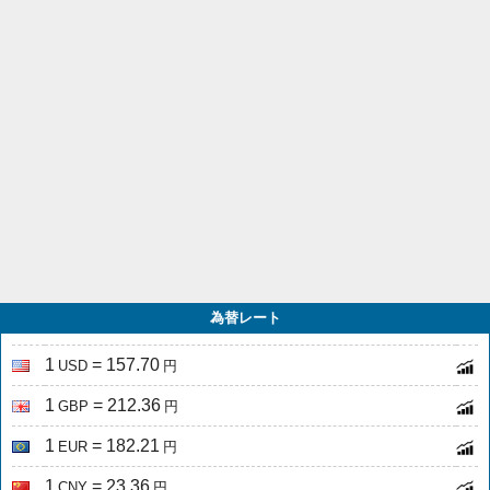
為替レート
1
= 157.70
USD
円
1
= 212.36
GBP
円
1
= 182.21
EUR
円
1
= 23.36
CNY
円