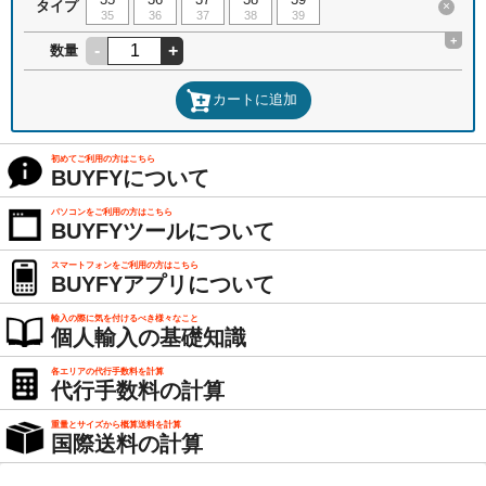
タイプ
×
35
36
37
38
39
+
-
+
数量
カートに追加
初めてご利用の方はこちら
BUYFYについて
パソコンをご利用の方はこちら
BUYFYツールについて
スマートフォンをご利用の方はこちら
BUYFYアプリについて
輸入の際に気を付けるべき様々なこと
個人輸入の基礎知識
各エリアの代行手数料を計算
代行手数料の計算
重量とサイズから概算送料を計算
国際送料の計算