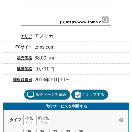
アメリカ
エリア
toms.com
ECサイト
68.00
販売価格
ドル
10,731
換算価格
円
2013年10月10日
情報取得日
販売ページを確認
クリップする
代行サービスを利用する
棕色
米白色
タイプ
×
棕色
米白色
35
36
37
38
39