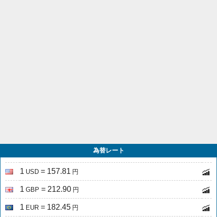
為替レート
1
= 157.81
USD
円
1
= 212.90
GBP
円
1
= 182.45
EUR
円