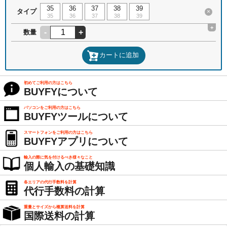
35
36
37
38
39
タイプ
×
35
36
37
38
39
+
-
+
数量
カートに追加
初めてご利用の方はこちら
BUYFYについて
パソコンをご利用の方はこちら
BUYFYツールについて
スマートフォンをご利用の方はこちら
BUYFYアプリについて
輸入の際に気を付けるべき様々なこと
個人輸入の基礎知識
各エリアの代行手数料を計算
代行手数料の計算
重量とサイズから概算送料を計算
国際送料の計算