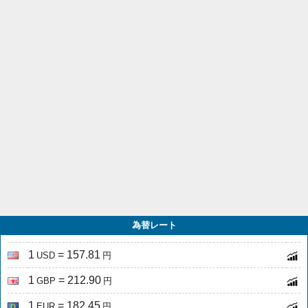
為替レート
1
= 157.81
USD
円
1
= 212.90
GBP
円
1
= 182.45
EUR
円