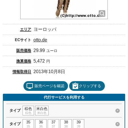
ヨーロッパ
エリア
otto.de
ECサイト
29.99
販売価格
ユーロ
5,472
換算価格
円
2013年10月8日
情報取得日
販売ページを確認
クリップする
代行サービスを利用する
棕色
米白色
タイプ
×
棕色
米白色
35
36
37
38
39
タイプ
×
35
36
37
38
39