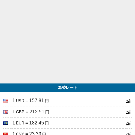
為替レート
1
= 157.81
USD
円
1
= 212.51
GBP
円
1
= 182.45
EUR
円
1
= 23.39
CNY
円