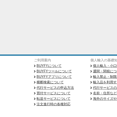
ご利用案内
個人輸入の基礎
BUYFYについて
個人輸入・小口
BUYFYツールについて
通関・関税につ
BUYFYアプリについて
輸入禁止・制限
横断検索について
輸入品を利用す
代行サービスの申込方法
代行サービスの
買付サービスについて
名前・住所など
転送サービスについて
海外のサイズや
注文進行時の各種対応