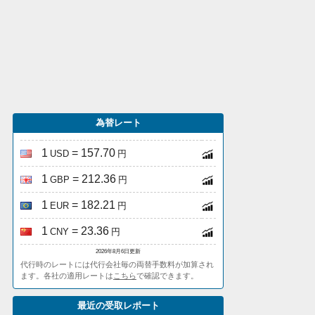
為替レート
1
= 157.70
USD
円
1
= 212.36
GBP
円
1
= 182.21
EUR
円
1
= 23.36
CNY
円
2026年8月6日更新
代行時のレートには代行会社毎の両替手数料が加算され
ます。各社の適用レートは
こちら
で確認できます。
最近の受取レポート