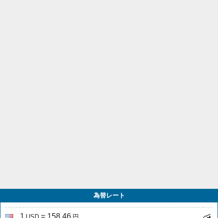
為替レート
1
= 158.46
USD
円