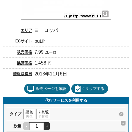
ヨーロッパ
エリア
but.fr
ECサイト
7.99
販売価格
ユーロ
1,458
換算価格
円
2013年11月6日
情報取得日
販売ページを確認
クリップする
代行サービスを利用する
黑色
卡其驼
タイプ
×
黑色
卡其驼
+
-
+
数量