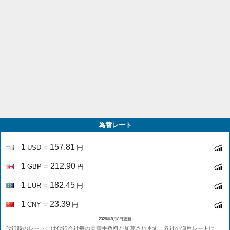
為替レート
1
= 157.81
USD
円
1
= 212.90
GBP
円
1
= 182.45
EUR
円
1
= 23.39
CNY
円
2026年8月8日更新
代行時のレートには代行会社毎の両替手数料が加算されます。各社の適用レートは
こ