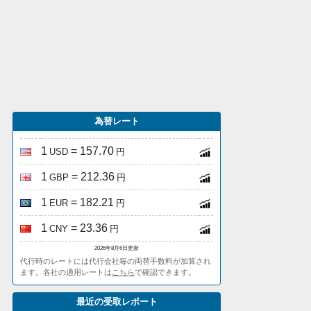
為替レート
1
= 157.70
USD
円
1
= 212.36
GBP
円
1
= 182.21
EUR
円
1
= 23.36
CNY
円
2026年8月6日更新
代行時のレートには代行会社毎の両替手数料が加算され
ます。各社の適用レートは
こちら
で確認できます。
最近の受取レポート