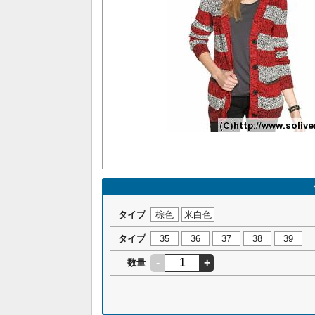
タイプ
棕色
米白色
タイプ
35
36
37
38
39
-
+
数量