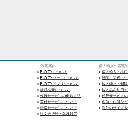
ご利用案内
個人輸入の基礎
BUYFYについて
個人輸入・小口
BUYFYツールについて
通関・関税につ
BUYFYアプリについて
輸入禁止・制限
横断検索について
輸入品を利用す
代行サービスの申込方法
代行サービスの
買付サービスについて
名前・住所など
転送サービスについて
海外のサイズや
注文進行時の各種対応