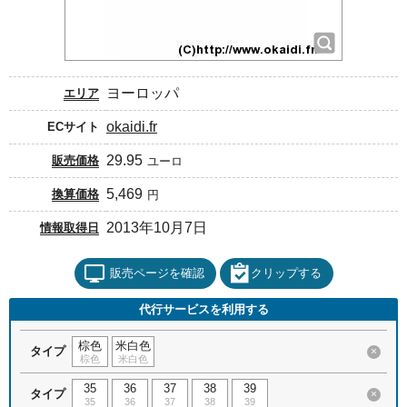
ヨーロッパ
エリア
okaidi.fr
ECサイト
29.95
販売価格
ユーロ
5,469
換算価格
円
2013年10月7日
情報取得日
販売ページを確認
クリップする
代行サービスを利用する
棕色
米白色
タイプ
×
棕色
米白色
35
36
37
38
39
タイプ
×
35
36
37
38
39