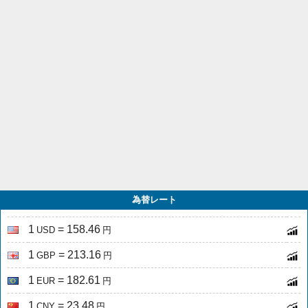
為替レート
1
= 158.46
USD
円
1
= 213.16
GBP
円
1
= 182.61
EUR
円
1
= 23.48
CNY
円