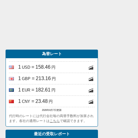
為替レート
1
= 158.46
USD
円
1
= 213.16
GBP
円
1
= 182.61
EUR
円
1
= 23.48
CNY
円
2026年8月7日更新
代行時のレートには代行会社毎の両替手数料が加算され
ます。各社の適用レートは
こちら
で確認できます。
最近の受取レポート