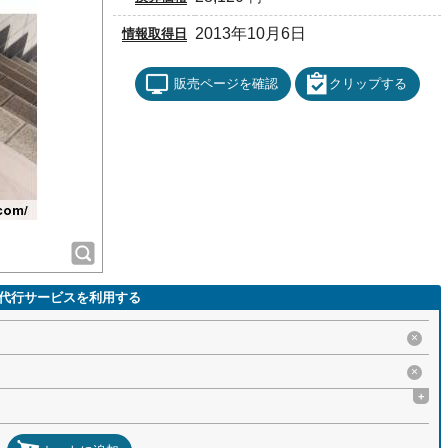
2013年10月6日
情報取得日
販売ページを確認
クリップする
代行サービスを利用する
×
×
+