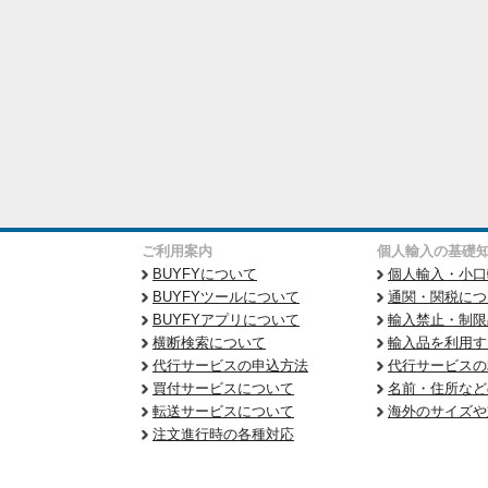
ご利用案内
個人輸入の基礎
BUYFYについて
個人輸入・小口
BUYFYツールについて
通関・関税につ
BUYFYアプリについて
輸入禁止・制限
横断検索について
輸入品を利用す
代行サービスの申込方法
代行サービスの
買付サービスについて
名前・住所など
転送サービスについて
海外のサイズや
注文進行時の各種対応