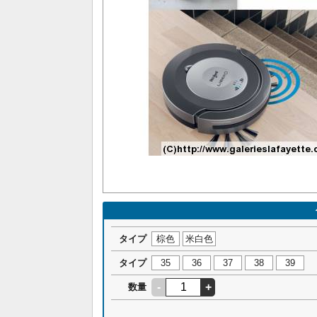
タイプ
棕色
米白色
タイプ
35
36
37
38
39
-
+
数量