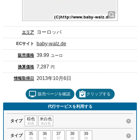
ヨーロッパ
エリア
baby-walz.de
ECサイト
39.99
販売価格
ユーロ
7,287
換算価格
円
2013年10月6日
情報取得日
販売ページを確認
クリップする
代行サービスを利用する
棕色
米白色
タイプ
×
棕色
米白色
35
36
37
38
39
タイプ
×
35
36
37
38
39