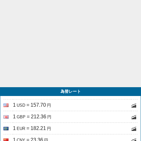
為替レート
1
= 157.70
USD
円
1
= 212.36
GBP
円
1
= 182.21
EUR
円
1
= 23.36
CNY
円