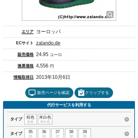
ヨーロッパ
エリア
zalando.de
ECサイト
24.95
販売価格
ユーロ
4,556
換算価格
円
2013年10月6日
情報取得日
販売ページを確認
クリップする
代行サービスを利用する
棕色
米白色
タイプ
×
棕色
米白色
35
36
37
38
39
タイプ
×
35
36
37
38
39