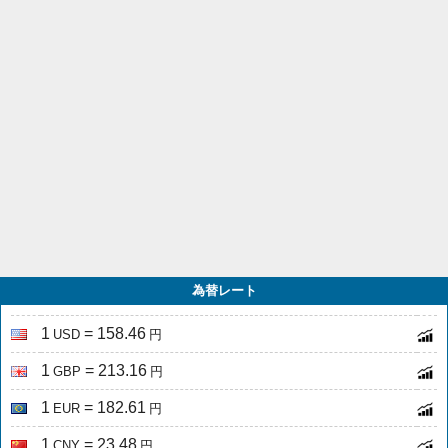
為替レート
1
= 158.46
USD
円
1
= 213.16
GBP
円
1
= 182.61
EUR
円
1
= 23.48
CNY
円