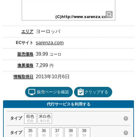
ヨーロッパ
エリア
sarenza.com
ECサイト
39.99
販売価格
ユーロ
7,299
換算価格
円
2013年10月6日
情報取得日
販売ページを確認
クリップする
代行サービスを利用する
棕色
米白色
タイプ
×
棕色
米白色
35
36
37
38
39
タイプ
×
35
36
37
38
39