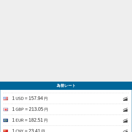
為替レート
1
= 157.94
USD
円
1
= 213.05
GBP
円
1
= 182.51
EUR
円
1
= 23.41
CNY
円