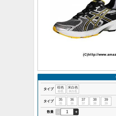
棕色
米白色
タイプ
棕色
米白色
35
36
37
38
39
タイプ
35
36
37
38
39
-
+
数量