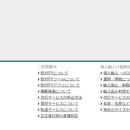
ご利用案内
個人輸入の基礎
BUYFYについて
個人輸入・小口
BUYFYツールについて
通関・関税につ
BUYFYアプリについて
輸入禁止・制限
横断検索について
輸入品を利用す
代行サービスの申込方法
代行サービスの
買付サービスについて
名前・住所など
転送サービスについて
海外のサイズや
注文進行時の各種対応