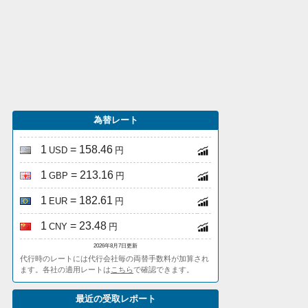
為替レート
1
= 158.46
USD
円
1
= 213.16
GBP
円
1
= 182.61
EUR
円
1
= 23.48
CNY
円
2026年8月7日更新
代行時のレートには代行会社毎の両替手数料が加算され
ます。各社の適用レートは
こちら
で確認できます。
最近の受取レポート