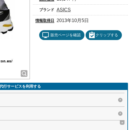
ASICS
ブランド
2013年10月5日
情報取得日
販売ページを確認
クリップする
代行サービスを利用する
×
×
+