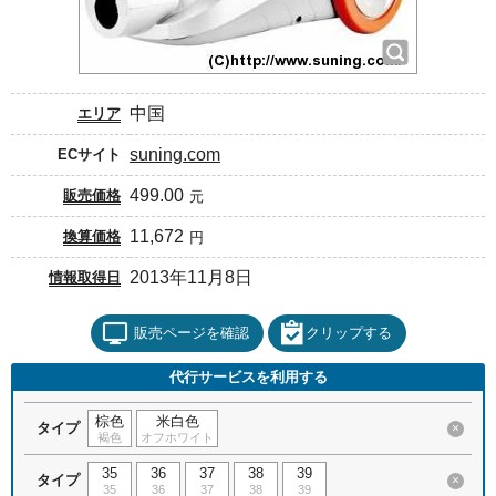
中国
エリア
suning.com
ECサイト
499.00
販売価格
元
11,672
換算価格
円
2013年11月8日
情報取得日
販売ページを確認
クリップする
代行サービスを利用する
棕色
米白色
タイプ
×
褐色
オフホワイト
35
36
37
38
39
タイプ
×
35
36
37
38
39