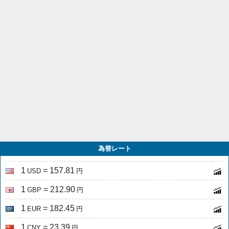
為替レート
1
= 157.81
USD
円
1
= 212.90
GBP
円
1
= 182.45
EUR
円
1
= 23.39
CNY
円