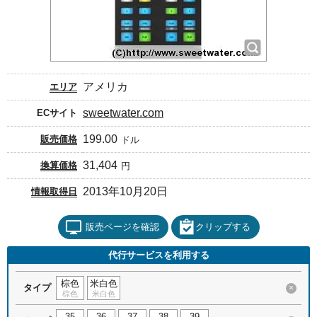
アメリカ
エリア
sweetwater.com
ECサイト
199.00
販売価格
ドル
31,404
換算価格
円
2013年10月20日
情報取得日
販売ページを確認
クリップする
代行サービスを利用する
棕色
米白色
タイプ
×
棕色
米白色
35
36
37
38
39