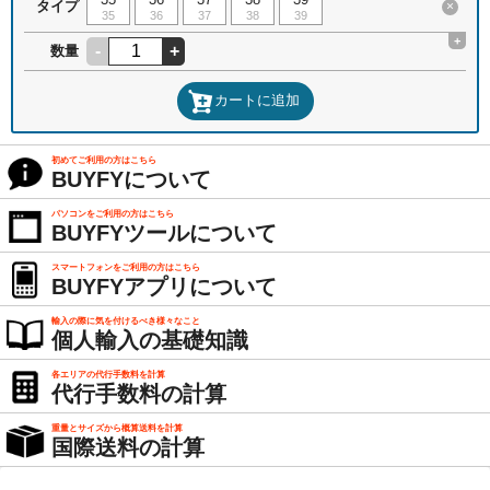
タイプ
×
35
36
37
38
39
+
-
+
数量
カートに追加
初めてご利用の方はこちら
BUYFYについて
パソコンをご利用の方はこちら
BUYFYツールについて
スマートフォンをご利用の方はこちら
BUYFYアプリについて
輸入の際に気を付けるべき様々なこと
個人輸入の基礎知識
各エリアの代行手数料を計算
代行手数料の計算
重量とサイズから概算送料を計算
国際送料の計算