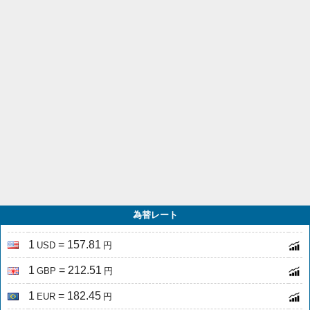
為替レート
1
= 157.81
USD
円
1
= 212.51
GBP
円
1
= 182.45
EUR
円